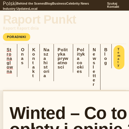
Polski
Behind the Scenes
Blog
Business
Celebrity News
Szukaj
Kontakt
Industry Updates
Local
Raport Punkt
Raport Raport dnia
PORADNIKI
St
O
K
Na
Polit
Pol
N
B
T
e
ro
n
o
sz
yka
ityk
e
l
m
na
a
n
a
pryw
a
w
o
a
gl
s
t
hi
atno
co
s
g
t
y
ow
a
st
sci
oki
l
na
k
ori
es
e
t
a
tt
e
r
Winted – Co to 