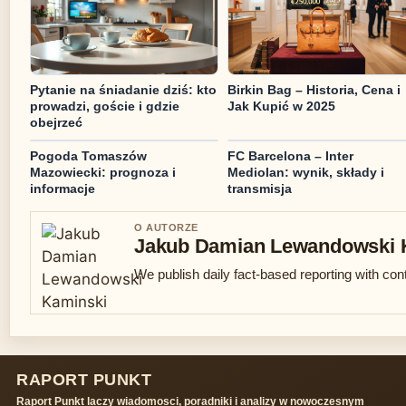
Pytanie na śniadanie dziś: kto
Birkin Bag – Historia, Cena i
prowadzi, goście i gdzie
Jak Kupić w 2025
obejrzeć
Pogoda Tomaszów
FC Barcelona – Inter
Mazowiecki: prognoza i
Mediolan: wynik, składy i
informacje
transmisja
O AUTORZE
Jakub Damian Lewandowski 
We publish daily fact-based reporting with cont
RAPORT PUNKT
Raport Punkt laczy wiadomosci, poradniki i analizy w nowoczesnym