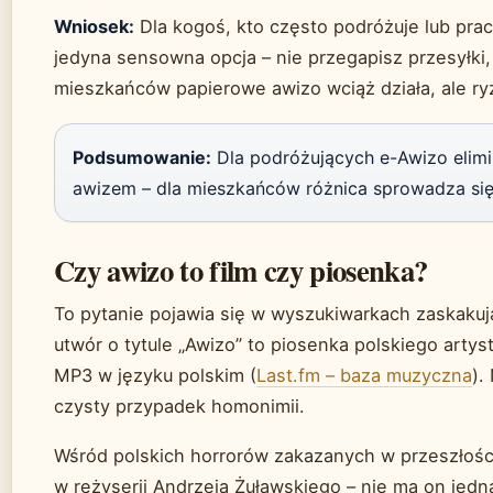
Wniosek:
Dla kogoś, kto często podróżuje lub pra
jedyna sensowna opcja – nie przegapisz przesyłki, 
mieszkańców papierowe awizo wciąż działa, ale ryz
Podsumowanie:
Dla podróżujących e-Awizo elimi
awizem – dla mieszkańców różnica sprowadza się 
Czy awizo to film czy piosenka?
To pytanie pojawia się w wyszukiwarkach zaskakuj
utwór o tytule „Awizo” to piosenka polskiego artys
MP3 w języku polskim (
Last.fm – baza muzyczna
).
czysty przypadek homonimii.
Wśród polskich horrorów zakazanych w przeszłoś
w reżyserii Andrzeja Żuławskiego – nie ma on je